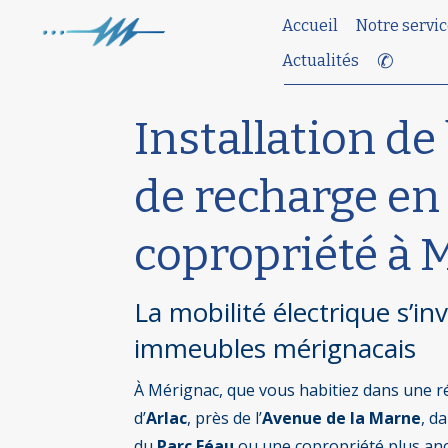
Accueil
Notre servic
✆
Actualités
Installation de
de recharge en
copropriété à 
La mobilité électrique s’inv
immeubles mérignacais
À Mérignac, que vous habitiez dans une r
d’
Arlac
, près de l’
Avenue de la Marne
, d
du
Parc Féau
ou une copropriété plus anc