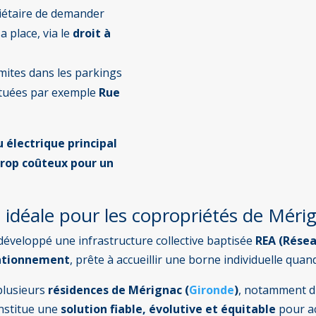
iétaire de demander
a place, via le
droit à
limites dans les parkings
situées par exemple
Rue
 électrique principal
trop coûteux pour un
 : idéale pour les copropriétés de Méri
développé une infrastructure collective baptisée
REA (Résea
stationnement
, prête à accueillir une borne individuelle quan
plusieurs
résidences de Mérignac (
Gironde
)
, notamment d
constitue une
solution fiable, évolutive et équitable
pour ac