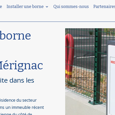
e
Installer une borne
Qui sommes-nous
Partenaire
 borne
Mérignac
ite dans les
ésidence du secteur
ans un immeuble récent
ienne du côté de