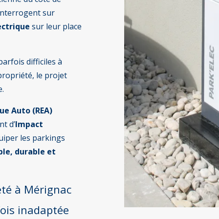
’interrogent sur
ectrique
sur leur place
rfois difficiles à
ropriété, le projet
e.
que Auto (REA)
t d’
Impact
quiper les parkings
ple, durable et
iété à Mérignac
fois inadaptée