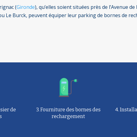
rignac (
Gironde
), qu’elles soient situées près de l’Avenue 
 ou Le Burck, peuvent équiper leur parking de bornes de rec
sier de
3. Fourniture des bornes des
4. Instal
s
rechargement