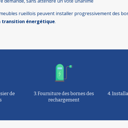
ère demande, sans attendre un vote unanime
mmeubles rueillois peuvent installer progressivement des b
a transition énergétique
.
sier de
3. Fourniture des bornes des
4. Instal
s
rechargement