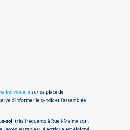
ne individuelle
sur sa place de
serve d’informer le syndic et l’assemblée
us-sol
, très fréquents à Rueil-Malmaison,
’accès au tableau électrique est éloigné,