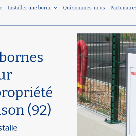
e
Installer une borne
Qui sommes-nous
Partenaire
 bornes
ur
propriété
son (92)
stalle