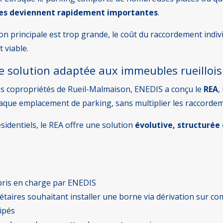
ères deviennent rapidement importantes
.
ion principale est trop grande, le coût du raccordement indiv
t viable.
une solution adaptée aux immeubles rueillois
es copropriétés de Rueil-Malmaison, ENEDIS a conçu le
REA
,
chaque emplacement de parking, sans multiplier les raccordem
identiels, le REA offre une solution
évolutive, structurée
pris en charge par ENEDIS
taires souhaitant installer une borne via dérivation sur co
ipés