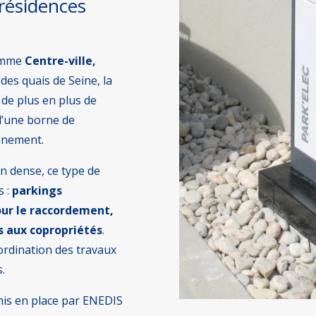
résidences
comme
Centre-ville,
des quais de Seine, la
 de plus en plus de
 d’une borne de
nnement.
 dense, ce type de
s :
parkings
our le raccordement,
s aux copropriétés
.
oordination des travaux
.
is en place par ENEDIS